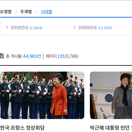
유형별
주제별
시대별
2010년대
2000년대
(2,464)
(12,985)
총 게시물
44,982
건
│
페이지 (
23
/3,749)
한국·프랑스 정상회담