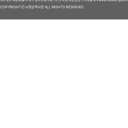
COPYRIGHTⓒ e영상역사관 ALL RIGHTS RESERVED