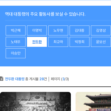
역대 대통령의 주요 활동사를 보실 수 있습니다.
박근혜
이명박
노무현
김대중
김영삼
노태우
전두환
최규하
박정희
윤보선
이승만
전두환 대통령
총 게시물
28
건
│
페이지 (
3
/3)