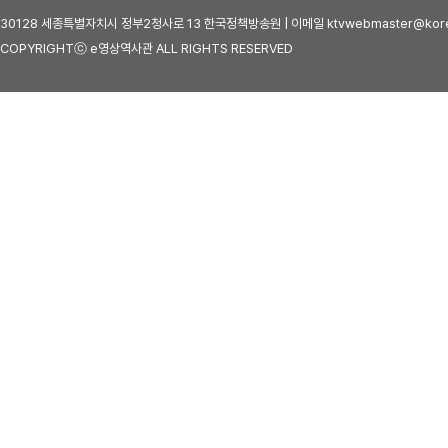
30128 세종특별자치시 정부2청사로 13 한국정책방송원 | 이메일 ktvwebmaster@kore
COPYRIGHTⓒ e영상역사관 ALL RIGHTS RESERVED