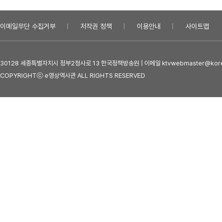
이메일무단 수집거부
저작권 정책
이용안내
사이트맵
30128 세종특별자치시 정부2청사로 13 한국정책방송원 | 이메일 ktvwebmaster@kore
COPYRIGHTⓒ e영상역사관 ALL RIGHTS RESERVED