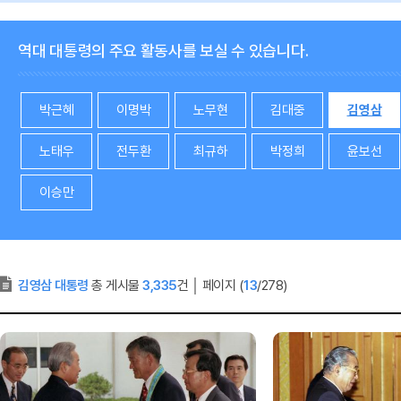
역대 대통령의 주요 활동사를 보실 수 있습니다.
박근혜
이명박
노무현
김대중
김영삼
노태우
전두환
최규하
박정희
윤보선
이승만
김영삼 대통령
총 게시물
3,335
건
│
페이지 (
13
/278)