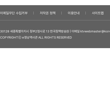
이메일무단 수집거부
저작권 정책
이용안내
사이트맵
30128 세종특별자치시 정부2청사로 13 한국정책방송원 | 이메일 ktvwebmaster@kore
COPYRIGHTⓒ e영상역사관 ALL RIGHTS RESERVED