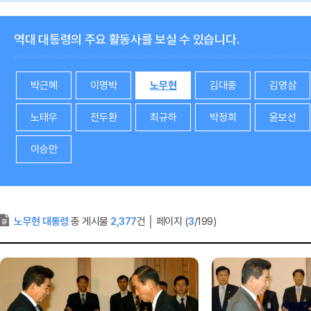
역대 대통령의 주요 활동사를 보실 수 있습니다.
박근혜
이명박
노무현
김대중
김영삼
노태우
전두환
최규하
박정희
윤보선
이승만
노무현 대통령
총 게시물
2,377
건
│
페이지 (
3
/199)