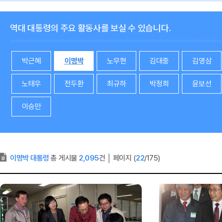
역대 대통령의 주요 활동사를 보실 수 있습니다.
박근혜
이명박
노무현
김대중
김영삼
노태우
전두환
최규하
박정희
윤보선
이승만
이명박 대통령
총 게시물
2,095
건
│
페이지 (
22
/175)