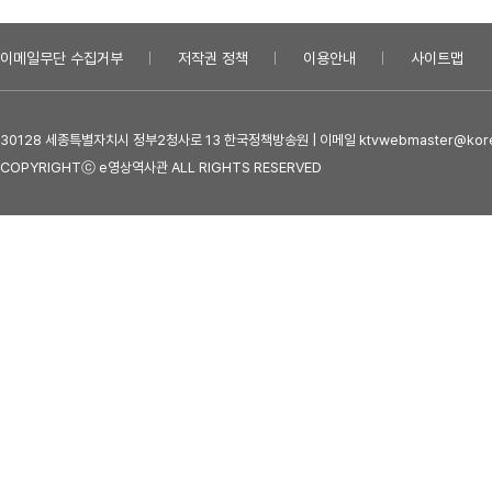
이메일무단 수집거부
저작권 정책
이용안내
사이트맵
30128 세종특별자치시 정부2청사로 13 한국정책방송원 | 이메일 ktvwebmaster@kore
COPYRIGHTⓒ e영상역사관 ALL RIGHTS RESERVED