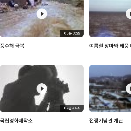
05분 32초
풍수해 극복
여름철 장마와 태풍
02분 44초
국립영화제작소
전쟁기념관 개관