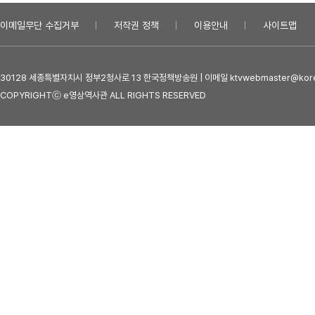
이메일무단 수집거부
저작권 정책
이용안내
사이트맵
30128 세종특별자치시 정부2청사로 13 한국정책방송원 | 이메일 ktvwebmaster@kore
COPYRIGHTⓒ e영상역사관 ALL RIGHTS RESERVED