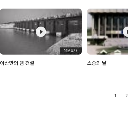
01분 02초
아산만의 댐 건설
스승의 날
1
2