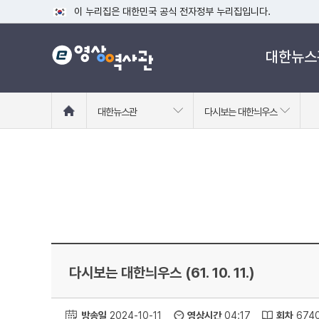
이 누리집은 대한민국 공식 전자정부 누리집입니다.
공식 누리집 주소 확인하기
대한뉴스
go.kr 주소를 사용하는 누리집은 대한민국 정부기관이 관리하는
이밖에 or.kr 또는 .kr등 다른 도메인 주소를 사용하고 있다면
운영중인 공식 누리집보기
홈
대한뉴스관
다시보는 대한늬우스
으
로
이
동
다시보는 대한늬우스 (61. 10. 11.)
방송일
2024-10-11
영상시간
04:17
회차
674