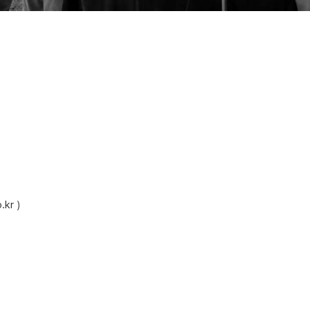
.kr
)