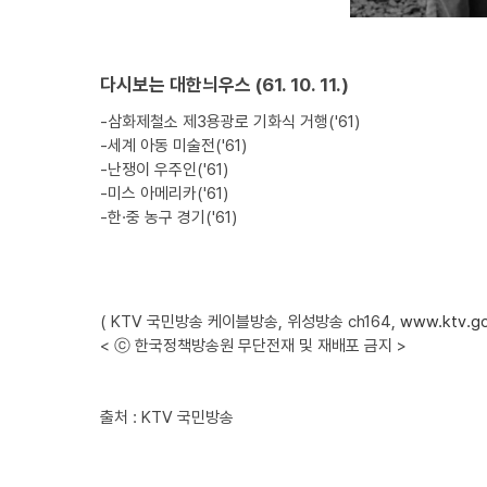
다시보는 대한늬우스 (61. 10. 11.)
-삼화제철소 제3용광로 기화식 거행('61)
-세계 아동 미술전('61)
-난쟁이 우주인('61)
-미스 아메리카('61)
-한·중 농구 경기('61)
( KTV 국민방송 케이블방송, 위성방송 ch164,
www.ktv.go
< ⓒ 한국정책방송원 무단전재 및 재배포 금지 >
출처 : KTV 국민방송