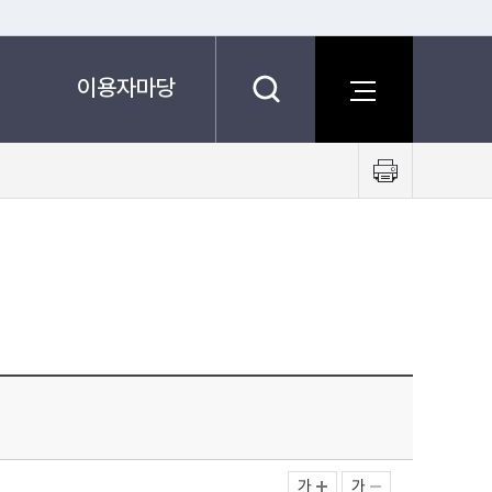
이용자마당
프
린
트
하
기
가
가