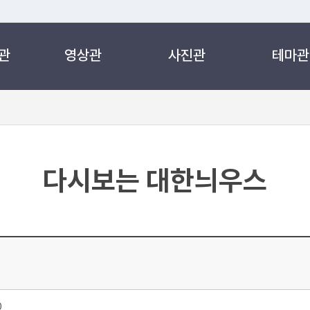
관
영상관
사진관
테마관
 누리집입니다.
 아래 URL에서 도메인 주소를 확인해 보세요
다시보는 대한늬우스
0