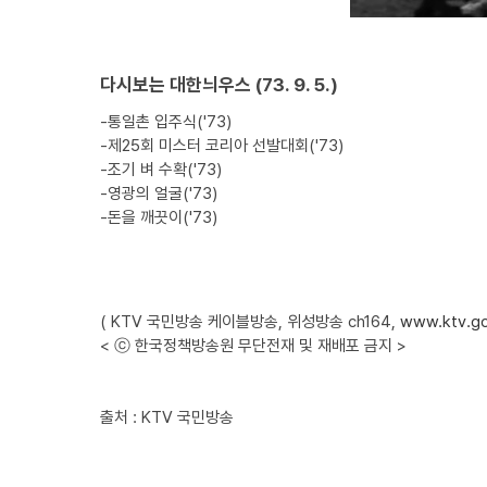
다시보는 대한늬우스 (73. 9. 5.)
-통일촌 입주식('73)
-제25회 미스터 코리아 선발대회('73)
-조기 벼 수확('73)
-영광의 얼굴('73)
-돈을 깨끗이('73)
( KTV 국민방송 케이블방송, 위성방송 ch164,
www.ktv.go
< ⓒ 한국정책방송원 무단전재 및 재배포 금지 >
출처 : KTV 국민방송