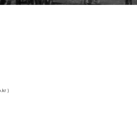
.kr
)