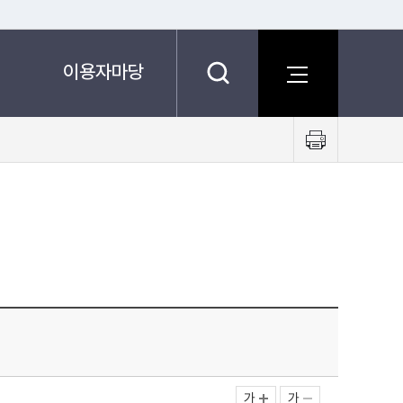
이용자마당
프
린
트
하
기
가
가