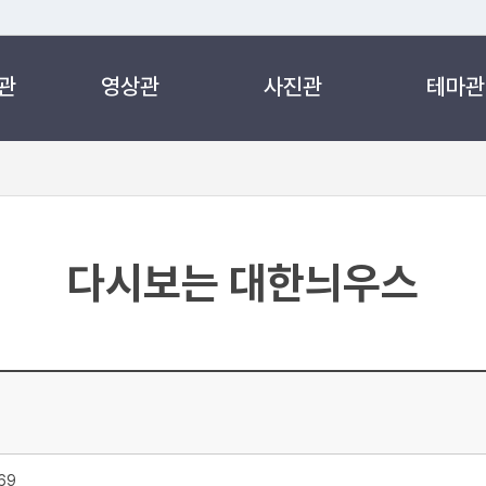
관
영상관
사진관
테마관
 누리집입니다.
 아래 URL에서 도메인 주소를 확인해 보세요
다시보는 대한늬우스
69