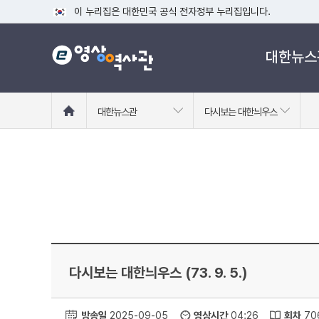
이 누리집은 대한민국 공식 전자정부 누리집입니다.
공식 누리집 주소 확인하기
대한뉴스
go.kr 주소를 사용하는 누리집은 대한민국 정부기관이 관리하는
이밖에 or.kr 또는 .kr등 다른 도메인 주소를 사용하고 있다면
운영중인 공식 누리집보기
홈
대한뉴스관
다시보는 대한늬우스
으
로
이
동
다시보는 대한늬우스 (73. 9. 5.)
방송일
2025-09-05
영상시간
04:26
회차
70