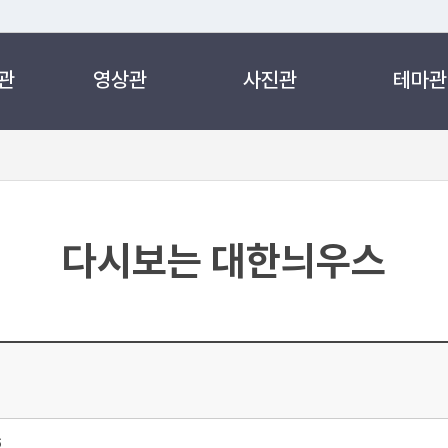
관
영상관
사진관
테마관
 누리집입니다.
 아래 URL에서 도메인 주소를 확인해 보세요
다시보는 대한늬우스
6