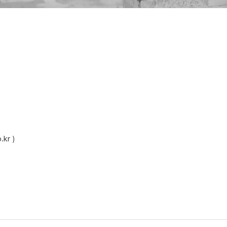
.kr
)