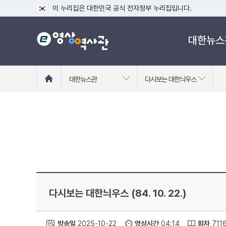
이 누리집은 대한민국 공식 전자정부 누리집입니다.
공식 누리집 주소 확인하기
대한뉴스
go.kr 주소를 사용하는 누리집은 대한민국 정부기관이 관리하는
이밖에 or.kr 또는 .kr등 다른 도메인 주소를 사용하고 있다면
운영중인 공식 누리집보기
홈
대한뉴스관
다시보는 대한늬우스
으
로
이
동
다시보는 대한늬우스 (84. 10. 22.)
방송일
2025-10-22
영상시간
04:14
회차
711