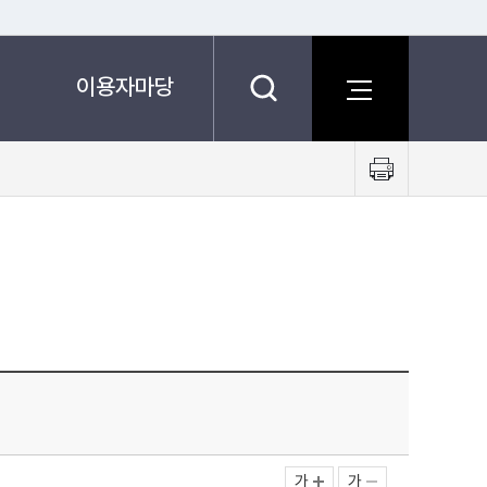
이용자마당
프
린
트
하
기
가
가