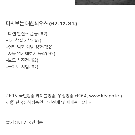
다시보는 대한늬우스 (62. 12. 31.)
-디젤 발전소 준공('62)
-1군 창설 기념('62)
-연말 범죄 예방 강화('62)
-자동 일기예보기 등장('62)
-보도 사진전('62)
-국기도 시범('62)
( KTV 국민방송 케이블방송, 위성방송 ch164,
www.ktv.go.kr
)
< ⓒ 한국정책방송원 무단전재 및 재배포 금지 >
출처 : KTV 국민방송