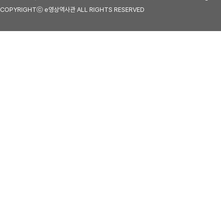
COPYRIGHTⓒ e영상역사관 ALL RIGHTS RESERVED