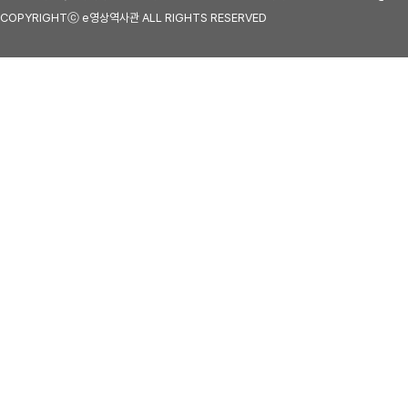
COPYRIGHTⓒ e영상역사관 ALL RIGHTS RESERVED