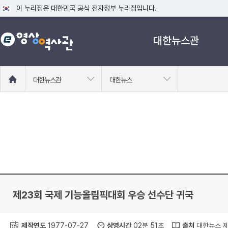
이 누리집은 대한민국 공식 전자정부 누리집입니다.
공식 누리집 주소 확인하기
대한뉴스관
go.kr 주소를 사용하는 누리집은 대한민국 정부기관이 관리하는 누리집입니다
이밖에 or.kr 또는 .kr등 다른 도메인 주소를 사용하고 있다면 아래 URL에
운영중인 공식 누리집보기
홈
대한뉴스관
대한뉴스
으
로
이
동
제23회 국제 기능올림픽대회 우승 선수단 귀국
제작연도
1977-07-27
상영시간
02분 51초
출처
대한뉴스 제