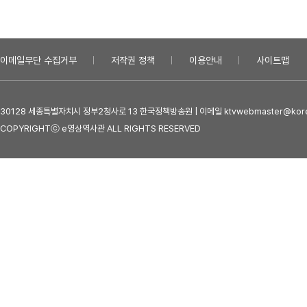
이메일무단 수집거부
저작권 정책
이용안내
사이트맵
30128 세종특별자치시 정부2청사로 13 한국정책방송원 | 이메일 ktvwebmaster@kore
COPYRIGHTⓒ e영상역사관 ALL RIGHTS RESERVED