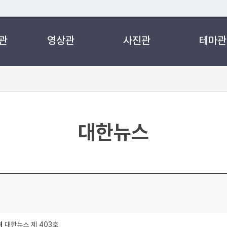
관
영상관
사진관
테마관
 누리집입니다.
 아래 URL에서 도메인 주소를 확인해 보세요
대한뉴스
처
대한뉴스 제 403호