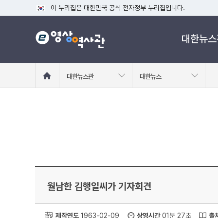
이 누리집은 대한민국 공식 전자정부 누리집입니다.
공식 누리집 주소 확인하기
대한뉴스
go.kr 주소를 사용하는 누리집은 대한민국 정부기관이 관리하는
이밖에 or.kr 또는 .kr등 다른 도메인 주소를 사용하고 있다면
운영중인 공식 누리집보기
홈
대한뉴스관
대한뉴스
으
로
이
동
월남한 김행일씨가 기자회견
제작연도
1963-02-09
상영시간
01분 27초
출