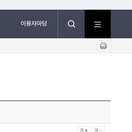
이용자마당
프
린
트
하
기
가
가