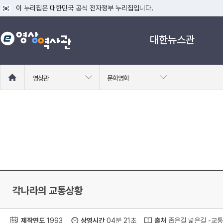
이 누리집은 대한민국 공식 전자정부 누리집입니다.
공식 누리집 주소 확인하기
대한뉴스관
go.kr 주소를 사용하는 누리집은 대한민국 정부기관이 관리하는 누리집입니다
이밖에 or.kr 또는 .kr등 다른 도메인 주소를 사용하고 있다면 아래 URL에
운영중인 공식 누리집보기
홈
영상관
문화영화
으
로
이
동
각나라의 교통상황
제작연도
1993
상영시간
04분 21초
출처
좁은길 넓은길 -교통