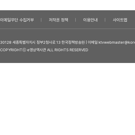
이메일무단 수집거부
저작권 정책
이용안내
사이트맵
30128 세종특별자치시 정부2청사로 13 한국정책방송원 | 이메일 ktvwebmaster@kore
COPYRIGHTⓒ e영상역사관 ALL RIGHTS RESERVED