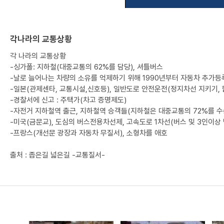
각나라의 교통상황
각 나라의 교통상황
-싱가폴: 지하철(대중교통의 62%를 담당), 셔틀버스
-날로 늘어나는 차량의 소유를 억제하기 위해 1990년부터 자동차 추가등록
-일본(관제센타, 교통시설,신호등), 일반도로 안전운전(정지차선 지키기, 
-경찰서에 신고 : 주택가(차고 증명제도)
-자전거 지하철역 출근, 지하철역 승객들(지하철은 대중교통의 72%를 수
-미국(금문교), 도심의 버스전용차선제, 고속도로 1차선(버스 및 3인이상
-프랑스(개선문 광장과 자동차 무질서), 소형차를 애호
출처 : 좁은길 넓은길 -교통질서-