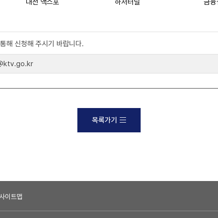
대전 액스포
하저터널
금융
)를 통해 신청해 주시기 바랍니다.
tv.go.kr
목록가기
사이트맵