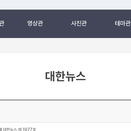
관
영상관
사진관
테마관
 누리집입니다.
 아래 URL에서 도메인 주소를 확인해 보세요
대한뉴스
처
대한뉴스 제 1977호