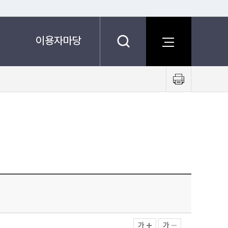
이용자마당
프
린
트
하
기
가
가