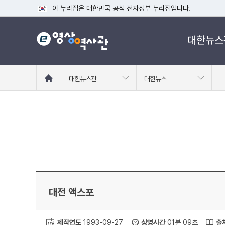
이 누리집은 대한민국 공식 전자정부 누리집입니다.
공식 누리집 주소 확인하기
대한뉴스
go.kr 주소를 사용하는 누리집은 대한민국 정부기관이 관리하는
이밖에 or.kr 또는 .kr등 다른 도메인 주소를 사용하고 있다면
운영중인 공식 누리집보기
홈
대한뉴스관
대한뉴스
으
로
이
동
대전 액스포
제작연도
1993-09-27
상영시간
01분 09초
출