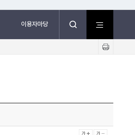
이용자마당
프
린
트
하
기
가
가