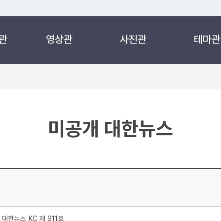
관
영상관
사진관
테마관
 누리집입니다.
 아래 URL에서 도메인 주소를 확인해 보세요
미공개 대한뉴스
대한뉴스_KC 제 911호