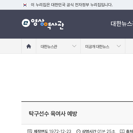
이 누리집은 대한민국 공식 전자정부 누리집입니다.
공식 누리집 주소 확인하기
대한뉴스
go.kr 주소를 사용하는 누리집은 대한민국 정부기관이 관리하는
이밖에 or.kr 또는 .kr등 다른 도메인 주소를 사용하고 있다면
운영중인 공식 누리집보기
홈
대한뉴스관
미공개 대한뉴스
으
로
이
동
탁구선수 육여사 예방
제작연도
1972-12-23
상영시간
01분 25초
출처