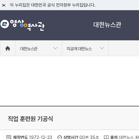
이 누리집은 대한민국 공식 전자정부 누리집입니다.
공식 누리집 주소 확인하기
대한뉴스관
go.kr 주소를 사용하는 누리집은 대한민국 정부기관이 관리하는 누리집입니다
이밖에 or.kr 또는 .kr등 다른 도메인 주소를 사용하고 있다면 아래 URL에
운영중인 공식 누리집보기
홈
대한뉴스관
미공개 대한뉴스
으
로
이
동
직업 훈련원 기공식
제작연도
1972-12-23
상영시간
00분 35초
출처
대한뉴스_KC