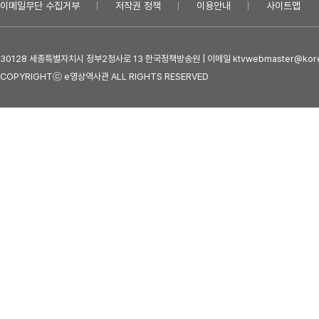
이메일무단 수집거부
저작권 정책
이용안내
사이트맵
30128 세종특별자치시 정부2청사로 13 한국정책방송원 | 이메일 ktvwebmaster@kore
COPYRIGHTⓒ e영상역사관 ALL RIGHTS RESERVED