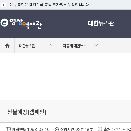
이 누리집은 대한민국 공식 전자정부 누리집입니다.
공식 누리집 주소 확인하기
대한뉴스관
go.kr 주소를 사용하는 누리집은 대한민국 정부기관이 관리하는 누리집입니다
이밖에 or.kr 또는 .kr등 다른 도메인 주소를 사용하고 있다면 아래 URL에
운영중인 공식 누리집보기
홈
대한뉴스관
미공개 대한뉴스
으
로
이
동
산불예방(캠페인)
제작연도
1993-03-10
상영시간
02분 18초
출처
대한뉴스_KC