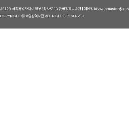
30128 세종특별자치시 정부2청사로 13 한국정책방송원 | 이메일 ktvwebmaster@kore
COPYRIGHTⓒ e영상역사관 ALL RIGHTS RESERVED