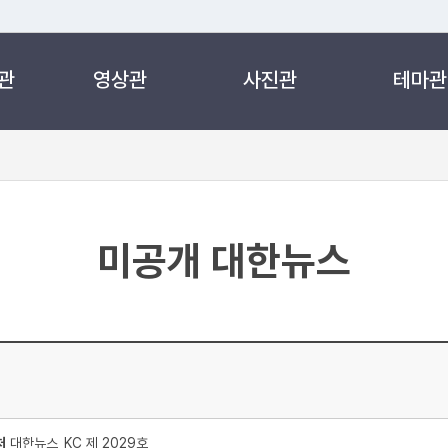
관
영상관
사진관
테마관
 누리집입니다.
 아래 URL에서 도메인 주소를 확인해 보세요
미공개 대한뉴스
처
대한뉴스_KC 제 2029호