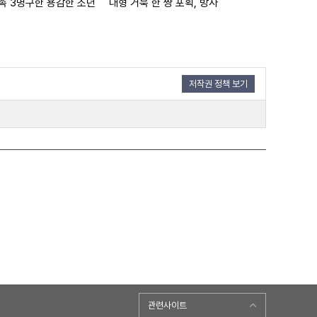
족 3명구한 용감한 소년
대형 거북 한 쌍 포획, 방사
통나무 학교 구성
저작권 정책 보기
관련사이트