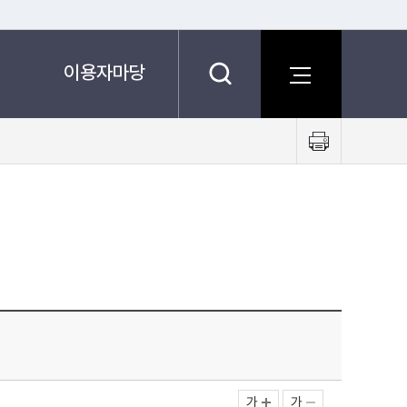
이용자마당
프
린
트
하
기
가
가