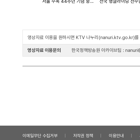
서울 수복 44주년 기념 중앙청 주기게양식
전국 행글라이딩 선수
영상자료 이용을 원하시면 KTV 나누리(nanuri.ktv.go.kr
영상자료 이용문의
한국정책방송원 아카이브팀 : nanuri@k
이메일무단 수집거부
저작권 정책
이용안내