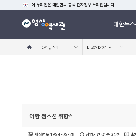
이 누리집은 대한민국 공식 전자정부 누리집입니다.
공식 누리집 주소 확인하기
대한뉴스
go.kr 주소를 사용하는 누리집은 대한민국 정부기관이 관리하는
이밖에 or.kr 또는 .kr등 다른 도메인 주소를 사용하고 있다면
운영중인 공식 누리집보기
홈
대한뉴스관
미공개 대한뉴스
으
로
이
동
어항 청소선 취항식
제작연도
1994-09-28
상영시간
01분 34초
출