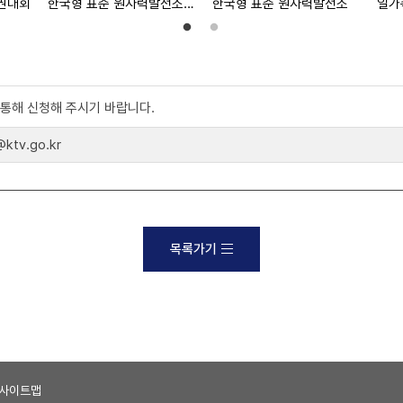
권대회
한국형 표준 원자력발전소 (대한뉴스 2029호 수록)
한국형 표준 원자력발전소
일가
)를 통해 신청해 주시기 바랍니다.
tv.go.kr
목록가기
사이트맵