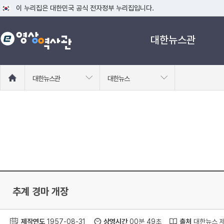
이 누리집은 대한민국 공식 전자정부 누리집입니다.
공식 누리집 주소 확인하기
대한뉴스관
go.kr 주소를 사용하는 누리집은 대한민국 정부기관이 관리하는 누리집입니다
이밖에 or.kr 또는 .kr등 다른 도메인 주소를 사용하고 있다면 아래 URL에
운영중인 공식 누리집보기
홈
대한뉴스관
대한뉴스
으
로
이
동
추계 경마 개장
제작연도
1957-08-31
상영시간
00분 49초
출처
대한뉴스 제