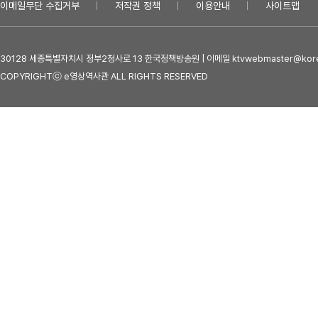
이메일무단 수집거부
저작권 정책
이용안내
사이트맵
30128 세종특별자치시 정부2청사로 13 한국정책방송원 | 이메일 ktvwebmaster@kore
COPYRIGHTⓒ e영상역사관 ALL RIGHTS RESERVED