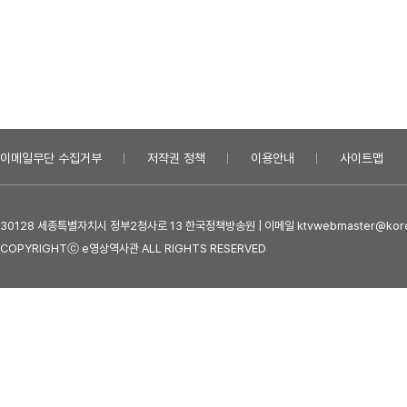
이메일무단 수집거부
저작권 정책
이용안내
사이트맵
30128 세종특별자치시 정부2청사로 13 한국정책방송원 | 이메일 ktvwebmaster@kore
COPYRIGHTⓒ e영상역사관 ALL RIGHTS RESERVED