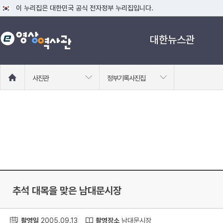
이 누리집은 대한민국 공식 전자정부 누리집입니다.
공식 누리집 주소 확인하기
대한뉴스관
go.kr 주소를 사용하는 누리집은 대한민국 정부기관이 관리하는 누리집입니다
이밖에 or.kr 또는 .kr등 다른 도메인 주소를 사용하고 있다면 아래 URL에
운영중인 공식 누리집보기
홈
사진관
정부기록사진집
으
로
이
동
추석 대목을 맞은 남대문시장
촬영일
2005.09.13
촬영장소
남대문시장