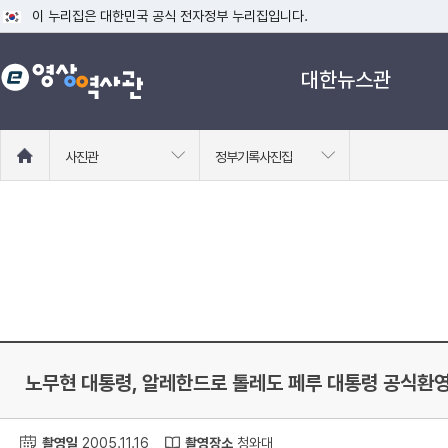
이 누리집은 대한민국 공식 전자정부 누리집입니다.
공식 누리집 주소 확인하기
대한뉴스관
go.kr 주소를 사용하는 누리집은 대한민국 정부기관이 관리하는 누리집입니다
이밖에 or.kr 또는 .kr등 다른 도메인 주소를 사용하고 있다면 아래 URL에
운영중인 공식 누리집보기
홈
사진관
정부기록사진집
으
로
이
동
노무현 대통령, 알레한드로 톨레도 페루 대통령 공식환
촬영일
2005.11.16
촬영장소
청와대