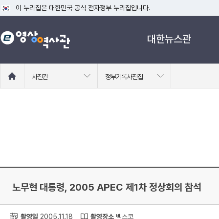
이 누리집은 대한민국 공식 전자정부 누리집입니다.
공식 누리집 주소 확인하기
대한뉴스관
go.kr 주소를 사용하는 누리집은 대한민국 정부기관이 관리하는 누리집입니다
이밖에 or.kr 또는 .kr등 다른 도메인 주소를 사용하고 있다면 아래 URL에
운영중인 공식 누리집보기
홈
사진관
정부기록사진집
으
로
이
동
노무현 대통령, 2005 APEC 제1차 정상회의 참석
촬영일
2005.11.18
촬영장소
벡스코