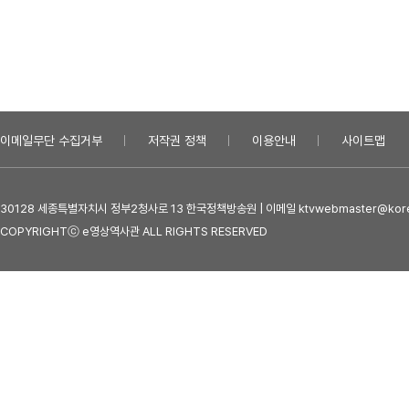
이메일무단 수집거부
저작권 정책
이용안내
사이트맵
30128 세종특별자치시 정부2청사로 13 한국정책방송원 | 이메일 ktvwebmaster@kore
COPYRIGHTⓒ e영상역사관 ALL RIGHTS RESERVED