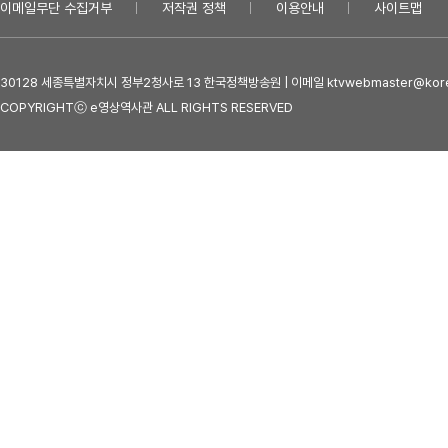
이메일무단 수집거부
저작권 정책
이용안내
사이트맵
30128 세종특별자치시 정부2청사로 13 한국정책방송원 | 이메일 ktvwebmaster@kore
COPYRIGHTⓒ e영상역사관 ALL RIGHTS RESERVED