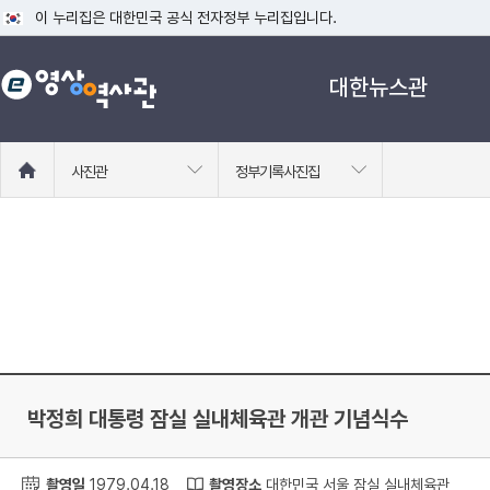
이 누리집은 대한민국 공식 전자정부 누리집입니다.
공식 누리집 주소 확인하기
대한뉴스관
go.kr 주소를 사용하는 누리집은 대한민국 정부기관이 관리하는 누리집입니다
이밖에 or.kr 또는 .kr등 다른 도메인 주소를 사용하고 있다면 아래 URL에
운영중인 공식 누리집보기
홈
사진관
정부기록사진집
으
로
이
동
박정희 대통령 잠실 실내체육관 개관 기념식수
촬영일
1979.04.18
촬영장소
대한민국 서울 잠실 실내체육관