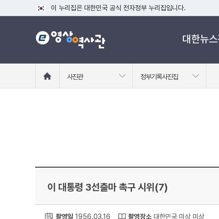
이 누리집은 대한민국 공식 전자정부 누리집입니다.
공식 누리집 주소 확인하기
대한뉴스
go.kr 주소를 사용하는 누리집은 대한민국 정부기관이 관리하는
이밖에 or.kr 또는 .kr등 다른 도메인 주소를 사용하고 있다면
운영중인 공식 누리집보기
홈
사진관
정부기록사진집
으
로
이
동
이 대통령 3선출마 촉구 시위(7)
촬영일
1956.03.16
촬영장소
대한민국 미상 미상