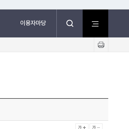
이용자마당
프
린
트
하
기
가
가