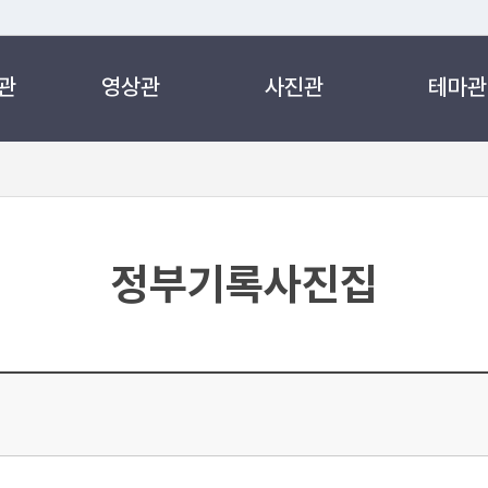
관
영상관
사진관
테마관
 누리집입니다.
 아래 URL에서 도메인 주소를 확인해 보세요
정부기록사진집