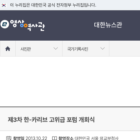
이 누리집은 대한민국 공식 전자정부 누리집입니다.
공식 누리집 주소 확인하기
대한뉴스관
go.kr 주소를 사용하는 누리집은 대한민국 정부기관이 관리하는 누리집입니다
이밖에 or.kr 또는 .kr등 다른 도메인 주소를 사용하고 있다면 아래 URL에
운영중인 공식 누리집보기
홈
사진관
국가기록사진
으
로
이
동
제3차 한-카리브 고위급 포럼 개회식
촬영일
2013.10.22
촬영장소
대한민국 서울 외교부청사