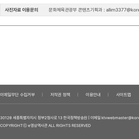
사진자료 이용문의
문화체육관광부 콘텐츠기획과 : allim3377@kore
이메일무단 수집거부
저작권 정책
이용안내
사이트맵
30128 세종특별자치시 정부2청사로 13 한국정책방송원 | 이메일 ktvwebmaster@kore
COPYRIGHTⓒ e영상역사관 ALL RIGHTS RESERVED