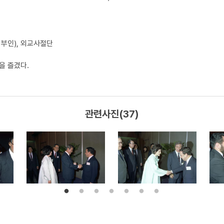
 부인), 외교사절단
을 즐겼다.
관련사진(37)