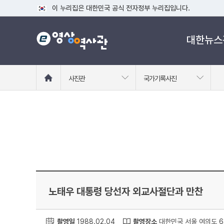
이 누리집은 대한민국 공식 전자정부 누리집입니다.
공식 누리집 주소 확인하기
대한뉴스
go.kr 주소를 사용하는 누리집은 대한민국 정부기관이 관리하는
이밖에 or.kr 또는 .kr등 다른 도메인 주소를 사용하고 있다면
운영중인 공식 누리집보기
홈
사진관
국가기록사진
으
로
이
동
노태우 대통령 당선자 외교사절단과 만찬
촬영일
1988.02.04
촬영장소
대한민국 서울 여의도 