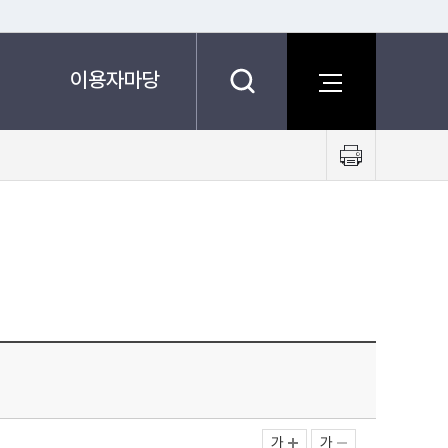
이용자마당
프
린
트
하
기
가
가