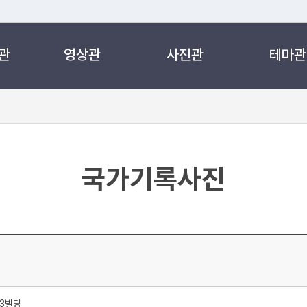
관
영상관
사진관
테마관
 누리집입니다.
 아래 URL에서 도메인 주소를 확인해 보세요
국가기록사진
63빌딩