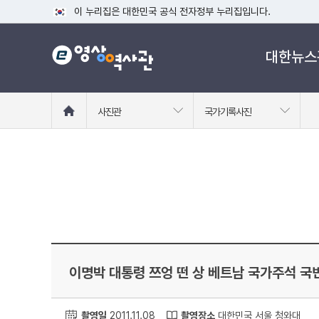
이 누리집은 대한민국 공식 전자정부 누리집입니다.
공식 누리집 주소 확인하기
대한뉴스
go.kr 주소를 사용하는 누리집은 대한민국 정부기관이 관리하는
이밖에 or.kr 또는 .kr등 다른 도메인 주소를 사용하고 있다면
운영중인 공식 누리집보기
홈
사진관
국가기록사진
으
로
이
동
이명박 대통령 쯔엉 떤 상 베트남 국가주석 국
촬영일
2011.11.08
촬영장소
대한민국 서울 청와대