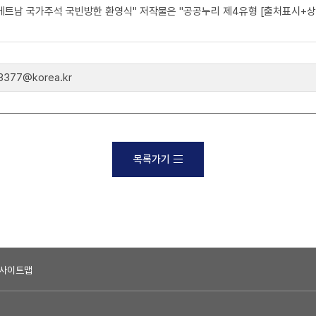
 베트남 국가주석 국빈방한 환영식" 저작물은 "공공누리 제4유형 [출처표시+상
77@korea.kr
목록가기
사이트맵