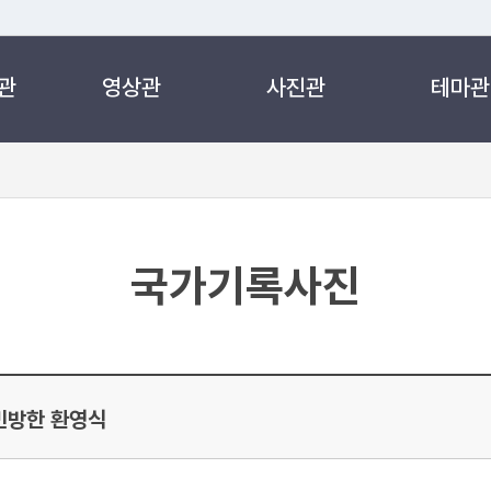
관
영상관
사진관
테마관
 누리집입니다.
 아래 URL에서 도메인 주소를 확인해 보세요
국가기록사진
빈방한 환영식