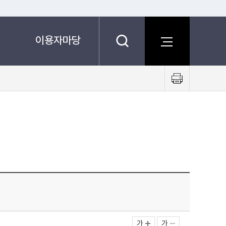
이용자마당
프
린
트
하
기
가
가