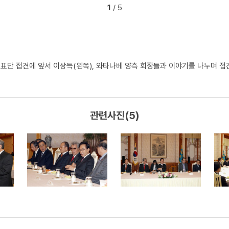
1
/ 5
표단 접견에 앞서 이상득(왼쪽), 와타나베 양측 회장들과 이야기를 나누며 접
관련사진(5)