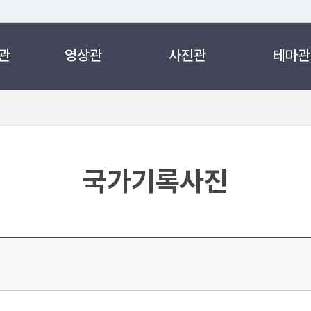
관
영상관
사진관
테마관
 누리집입니다.
 아래 URL에서 도메인 주소를 확인해 보세요
국가기록사진