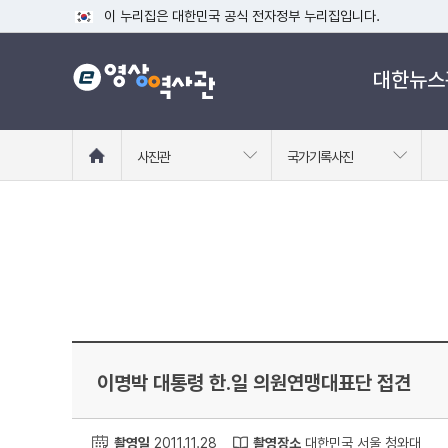
이 누리집은 대한민국 공식 전자정부 누리집입니다.
공식 누리집 주소 확인하기
대한뉴스
go.kr 주소를 사용하는 누리집은 대한민국 정부기관이 관리하는
이밖에 or.kr 또는 .kr등 다른 도메인 주소를 사용하고 있다면
운영중인 공식 누리집보기
홈
사진관
국가기록사진
으
로
이
동
이명박 대통령 한.일 의원연맹대표단 접견
촬영일
2011.11.28
촬영장소
대한민국 서울 청와대