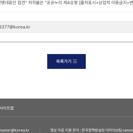
연맹대표단 접견" 저작물은 "공공누리 제4유형 [출처표시+상업적 이용금지+변경
77@korea.kr
목록가기
사이트맵
ster@korea.kr
영상 자료 이용 문의 : 한국정책방송원 아카이브팀 nanuri@