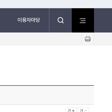
이용자마당
프
린
트
하
기
가
가