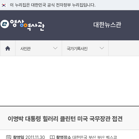
이 누리집은 대한민국 공식 전자정부 누리집입니다.
공식 누리집 주소 확인하기
대한뉴스관
go.kr 주소를 사용하는 누리집은 대한민국 정부기관이 관리하는 누리집입니다
이밖에 or.kr 또는 .kr등 다른 도메인 주소를 사용하고 있다면 아래 URL에
운영중인 공식 누리집보기
홈
사진관
국가기록사진
으
로
이
동
이명박 대통령 힐러리 클린턴 미국 국무장관 접견
촬영일
2011.11.30
촬영장소
대한민국 부산 부산 벡스코