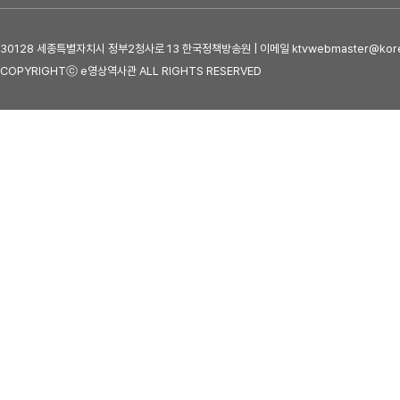
30128 세종특별자치시 정부2청사로 13 한국정책방송원 | 이메일 ktvwebmaster@kore
COPYRIGHTⓒ e영상역사관 ALL RIGHTS RESERVED