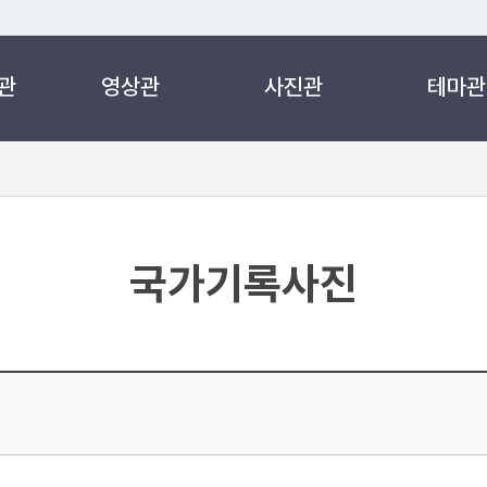
관
영상관
사진관
테마관
 누리집입니다.
 아래 URL에서 도메인 주소를 확인해 보세요
국가기록사진