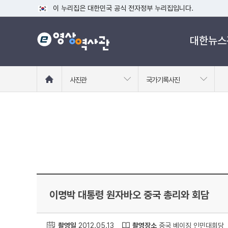
이 누리집은 대한민국 공식 전자정부 누리집입니다.
공식 누리집 주소 확인하기
대한뉴스
go.kr 주소를 사용하는 누리집은 대한민국 정부기관이 관리하는
이밖에 or.kr 또는 .kr등 다른 도메인 주소를 사용하고 있다면
운영중인 공식 누리집보기
홈
사진관
국가기록사진
으
로
이
동
이명박 대통령 원자바오 중국 총리와 회담
촬영일
2012.05.13
촬영장소
중국 베이징 인민대회당