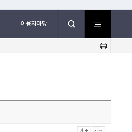
이용자마당
프
린
트
하
기
가
가