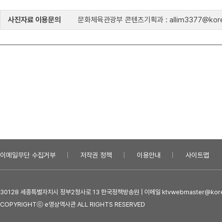
사진자료 이용문의
문화체육관광부 콘텐츠기획과 : allim3377@kore
이메일무단 수집거부
저작권 정책
이용안내
사이트맵
30128 세종특별자치시 정부2청사로 13 한국정책방송원 | 이메일 ktvwebmaster@kore
COPYRIGHTⓒ e영상역사관 ALL RIGHTS RESERVED