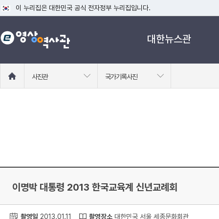
이 누리집은 대한민국 공식 전자정부 누리집입니다.
공식 누리집 주소 확인하기
대한뉴스관
go.kr 주소를 사용하는 누리집은 대한민국 정부기관이 관리하는 누리집입니다
이밖에 or.kr 또는 .kr등 다른 도메인 주소를 사용하고 있다면 아래 URL에
운영중인 공식 누리집보기
홈
사진관
국가기록사진
으
로
이
동
이명박 대통령 2013 한국교육계 신년교례회
촬영일
2013.01.11
촬영장소
대한민국 서울 세종문화회관