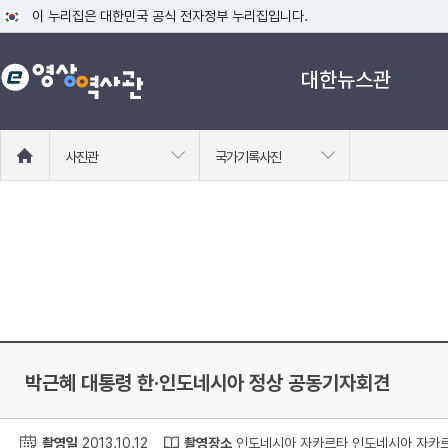
이 누리집은 대한민국 공식 전자정부 누리집입니다.
공식 누리집 주소 확인하기
대한뉴스관
go.kr 주소를 사용하는 누리집은 대한민국 정부기관이 관리하는 누리집입니다
이밖에 or.kr 또는 .kr등 다른 도메인 주소를 사용하고 있다면 아래 URL에
운영중인 공식 누리집보기
홈
사진관
국가기록사진
으
로
이
동
박근혜 대통령 한·인도네시아 정상 공동기자회견
촬영일
2013.10.12
촬영장소
인도네시아 자카르타 인도네시아 자카