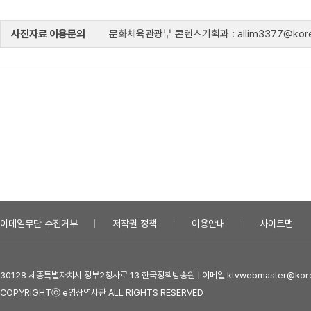
사진자료 이용문의
문화체육관광부 콘텐츠기획과 : allim3377@kore
이메일무단 수집거부
저작권 정책
이용안내
사이트맵
30128 세종특별자치시 정부2청사로 13 한국정책방송원 | 이메일 ktvwebmaster@kore
COPYRIGHTⓒ e영상역사관 ALL RIGHTS RESERVED