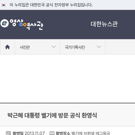
이 누리집은 대한민국 공식 전자정부 누리집입니다.
공식 누리집 주소 확인하기
대한뉴스관
go.kr 주소를 사용하는 누리집은 대한민국 정부기관이 관리하는 누리집입니다
이밖에 or.kr 또는 .kr등 다른 도메인 주소를 사용하고 있다면 아래 URL에
운영중인 공식 누리집보기
홈
사진관
국가기록사진
으
로
이
동
박근혜 대통령 벨기에 방문 공식 환영식
촬영일
2013.11.07
촬영장소
벨기에 브뤼셀 에그몽궁