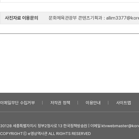
사진자료 이용문의
문화체육관광부 콘텐츠기획과 : allim3377@kore
이메일무단 수집거부
저작권 정책
이용안내
사이트맵
30128 세종특별자치시 정부2청사로 13 한국정책방송원 | 이메일 ktvwebmaster@kore
COPYRIGHTⓒ e영상역사관 ALL RIGHTS RESERVED