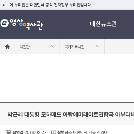
이 누리집은 대한민국 공식 전자정부 누리집입니다.
공식 누리집 주소 확인하기
대한뉴스관
go.kr 주소를 사용하는 누리집은 대한민국 정부기관이 관리하는 누리집입니다
이밖에 or.kr 또는 .kr등 다른 도메인 주소를 사용하고 있다면 아래 URL에
운영중인 공식 누리집보기
홈
사진관
국가기록사진
으
로
이
동
박근혜 대통령 모하메드 아랍에미레이트연합국 아부다비
촬영일
2014.02.27
촬영장소
대한민국 서울 청와대