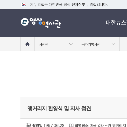
이 누리집은 대한민국 공식 전자정부 누리집입니다.
공식 누리집 주소 확인하기
대한뉴스
go.kr 주소를 사용하는 누리집은 대한민국 정부기관이 관리하는
이밖에 or.kr 또는 .kr등 다른 도메인 주소를 사용하고 있다면
운영중인 공식 누리집보기
홈
사진관
국가기록사진
으
로
이
동
앵커리지 환영식 및 지사 접견
촬영일
1997.06.28
촬영장소
미국 알래스카 앵커리지