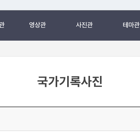
관
영상관
사진관
테마관
 누리집입니다.
 아래 URL에서 도메인 주소를 확인해 보세요
국가기록사진