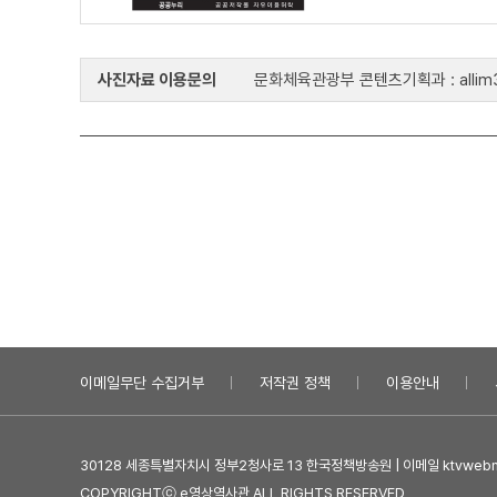
사진자료 이용문의
문화체육관광부 콘텐츠기획과 : allim33
이메일무단 수집거부
저작권 정책
이용안내
30128 세종특별자치시 정부2청사로 13 한국정책방송원 | 이메일 ktvwebma
COPYRIGHTⓒ e영상역사관 ALL RIGHTS RESERVED