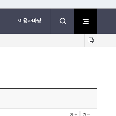
이용자마당
프
린
트
하
기
가
가