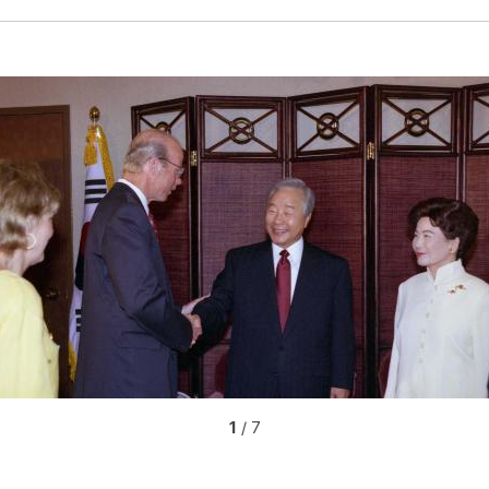
1
/ 7