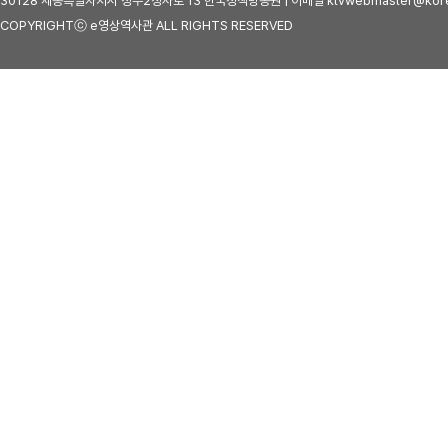
30128 세종특별자치시 정부2청사로 13 한국정책방송원 | 이메일 ktvwebmaster@kore
COPYRIGHTⓒ e영상역사관 ALL RIGHTS RESERVED