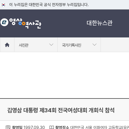
이 누리집은 대한민국 공식 전자정부 누리집입니다.
공식 누리집 주소 확인하기
대한뉴스관
go.kr 주소를 사용하는 누리집은 대한민국 정부기관이 관리하는 누리집입니다
이밖에 or.kr 또는 .kr등 다른 도메인 주소를 사용하고 있다면 아래 URL에
운영중인 공식 누리집보기
홈
사진관
국가기록사진
으
로
이
동
김영삼 대통령 제34회 전국여성대회 개회식 참석
촬영일
1997.09.30
촬영장소
대한민국 서울 이화여자 고등학교(유관