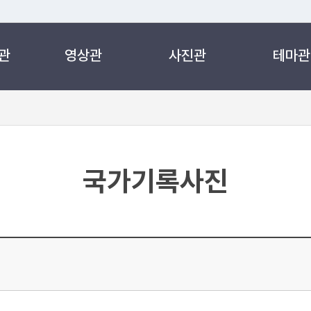
관
영상관
사진관
테마관
 누리집입니다.
 아래 URL에서 도메인 주소를 확인해 보세요
국가기록사진