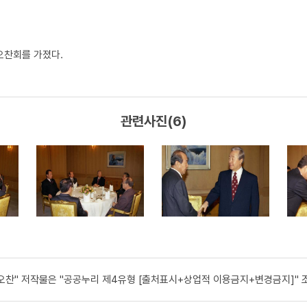
오찬회를 가졌다.
관련사진(6)
오찬" 저작물은 "공공누리 제4유형 [출처표시+상업적 이용금지+변경금지]" 조