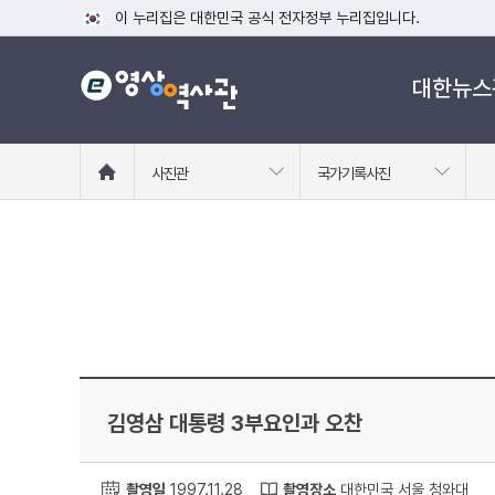
이 누리집은 대한민국 공식 전자정부 누리집입니다.
공식 누리집 주소 확인하기
대한뉴스
go.kr 주소를 사용하는 누리집은 대한민국 정부기관이 관리하는
이밖에 or.kr 또는 .kr등 다른 도메인 주소를 사용하고 있다면
운영중인 공식 누리집보기
홈
사진관
국가기록사진
으
로
이
동
김영삼 대통령 3부요인과 오찬
촬영일
1997.11.28
촬영장소
대한민국 서울 청와대