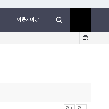
이용자마당
프
린
트
하
기
가
가