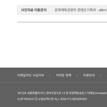
사진자료 이용문의
문화체육관광부 콘텐츠기획과 : allim33
이메일무단 수집거부
저작권 정책
이용안내
30128 세종특별자치시 정부2청사로 13 한국정책방송원 | 이메일 ktvwebma
COPYRIGHTⓒ e영상역사관 ALL RIGHTS RESERVED