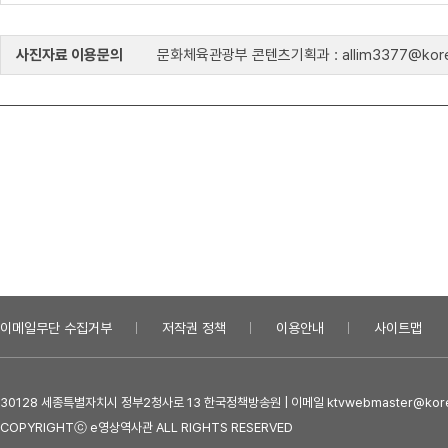
사진자료 이용문의
문화체육관광부 콘텐츠기획과 : allim3377@kore
이메일무단 수집거부
저작권 정책
이용안내
사이트맵
30128 세종특별자치시 정부2청사로 13 한국정책방송원 | 이메일 ktvwebmaster@kore
COPYRIGHTⓒ e영상역사관 ALL RIGHTS RESERVED