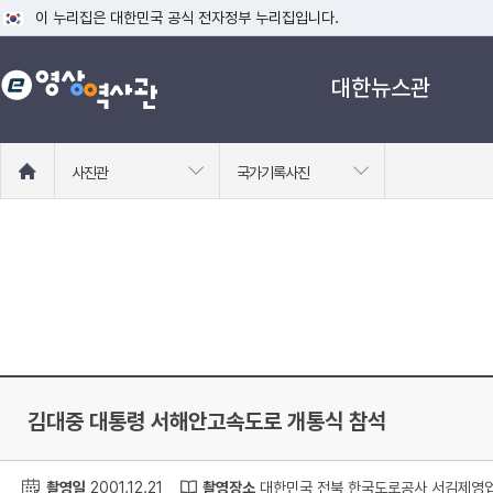
이 누리집은 대한민국 공식 전자정부 누리집입니다.
공식 누리집 주소 확인하기
대한뉴스관
go.kr 주소를 사용하는 누리집은 대한민국 정부기관이 관리하는 누리집입니다
이밖에 or.kr 또는 .kr등 다른 도메인 주소를 사용하고 있다면 아래 URL에
운영중인 공식 누리집보기
홈
사진관
국가기록사진
으
로
이
동
김대중 대통령 서해안고속도로 개통식 참석
촬영일
2001.12.21
촬영장소
대한민국 전북 한국도로공사 서김제영