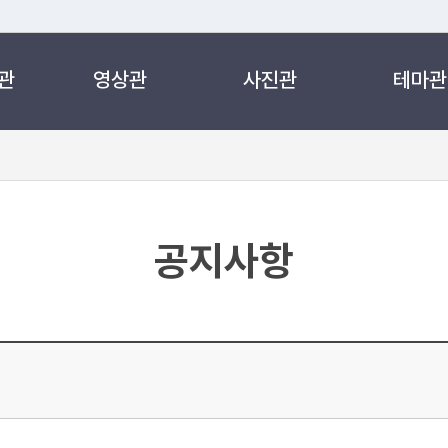
관
영상관
사진관
테마관
 누리집입니다.
 아래 URL에서 도메인 주소를 확인해 보세요
공지사항