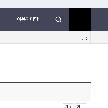
이용자마당
프
린
트
하
기
가
가