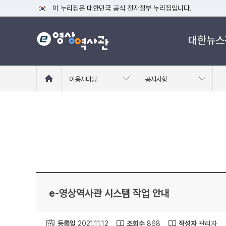
이 누리집은 대한민국 공식 전자정부 누리집입니다.
공식 누리집 주소 확인하기
대한뉴스
go.kr 주소를 사용하는 누리집은 대한민국 정부기관이 관리하는
이밖에 or.kr 또는 .kr등 다른 도메인 주소를 사용하고 있다면
운영중인 공식 누리집보기
홈
이용자마당
공지사항
으
로
이
동
e-영상역사관 시스템 작업 안내
등록일
2021.11.12
조회수
868
작성자
관리자