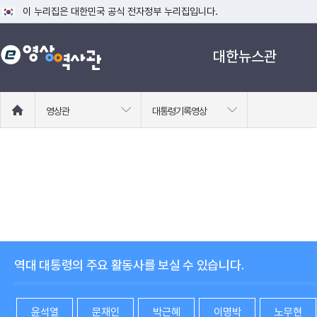
이 누리집은 대한민국 공식 전자정부 누리집입니다.
공식 누리집 주소 확인하기
대한뉴스관
go.kr 주소를 사용하는 누리집은 대한민국 정부기관이 관리하는 누리집입니다
이밖에 or.kr 또는 .kr등 다른 도메인 주소를 사용하고 있다면 아래 URL에
운영중인 공식 누리집보기
홈
영상관
대통령기록영상
으
로
이
동
역대 대통령의 주요 활동사를 보실 수 있습니다.
윤석열
문재인
박근혜
이명박
노무현