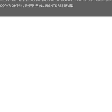
COPYRIGHTⓒ e영상역사관 ALL RIGHTS RESERVED