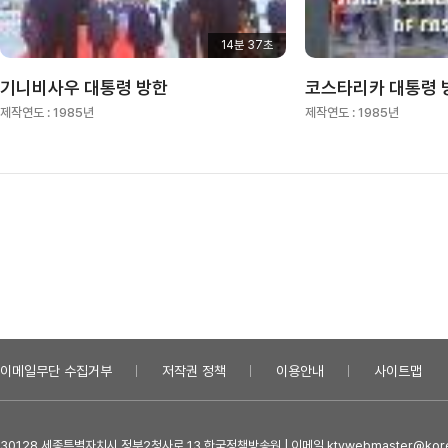
14분 37초
기니비사우 대통령 방한
코스타리카 대통령 
제작연도 :
1985년
제작연도 :
1985년
이메일무단 수집거부
저작권 정책
이용안내
사이트맵
30128 세종특별자치시 정부2청사로 13 한국정책방송원 | 이메일 ktvwebmaster@kore