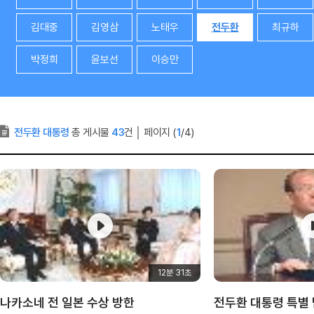
김대중
김영삼
노태우
전두환
최규하
박정희
윤보선
이승만
전두환 대통령
총 게시물
43
건
│
페이지 (
1
/4)
12분 31초
나카소네 전 일본 수상 방한
전두환 대통령 특별