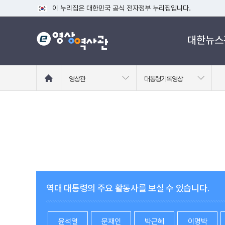
이 누리집은 대한민국 공식 전자정부 누리집입니다.
공식 누리집 주소 확인하기
대한뉴스
go.kr 주소를 사용하는 누리집은 대한민국 정부기관이 관리하는
이밖에 or.kr 또는 .kr등 다른 도메인 주소를 사용하고 있다면
운영중인 공식 누리집보기
홈
영상관
대통령기록영상
으
로
이
동
역대 대통령의 주요 활동사를 보실 수 있습니다.
윤석열
문재인
박근혜
이명박