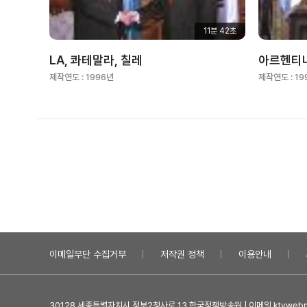
11분 42초
LA, 콰테말라, 칠레
아르헨티나
제작연도 :
1996년
제작연도 :
19
이메일무단 수집거부
저작권 정책
이용안내
30128 세종특별자치시 정부2청사로 13 한국정책방송원 | 이메일 ktvwebma