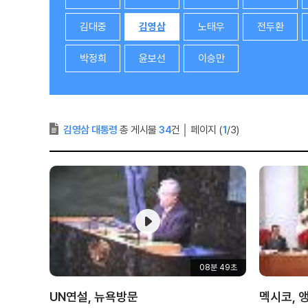
김대중
김영삼
노태우
전두환
박정희
윤보선
이승만
김영삼 대통령
총 게시물
34
건
│
페이지 (
1
/3)
08분 49초
UN연설, 뉴욕방문
멕시코, 