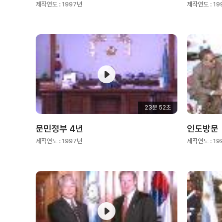
제작연도 :
1997년
제작연도 :
19
23분 52초
문민정부 4년
인도방문
제작연도 :
1997년
제작연도 :
19