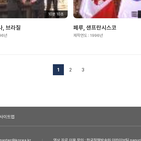
10분 10초
, 브라질
페루, 샌프란시스코
96년
제작연도 :
1996년
1
2
3
사이트맵
ster@korea.kr
영상 자료 이용 문의 : 한국정책방송원 아카이브팀 nanuri@