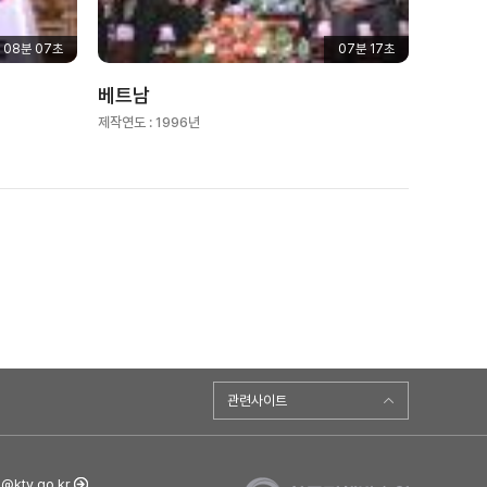
08분 07초
07분 17초
베트남
제작연도 :
1996년
관련사이트
ktv.go.kr