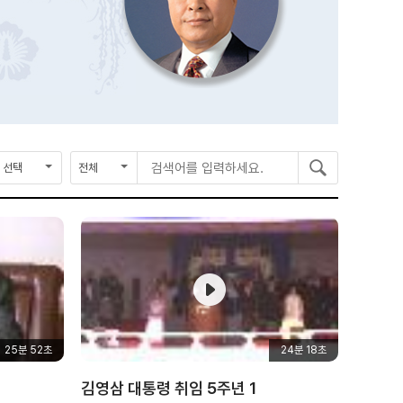
종
검
검
검
료
색
색
색
연
구
어
도
분
를
입
력
하
세
요
25분 52초
24분 18초
김영삼 대통령 취임 5주년 1