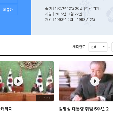
출생 | 1927년 12월 20일 (경남 거제)
최규하
사망 | 2015년 11월 22일
재임 | 1993년 2월 ~ 1998년 2월
시
제작연도 :
~
작
연
도
10분 11초
앵커리지
김영삼 대통령 취임 5주년 2