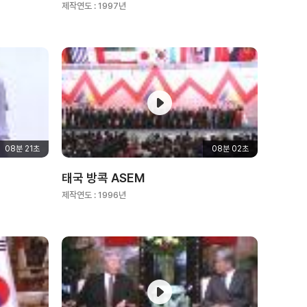
제작연도 :
1997년
08분 21초
08분 02초
태국 방콕 ASEM
제작연도 :
1996년