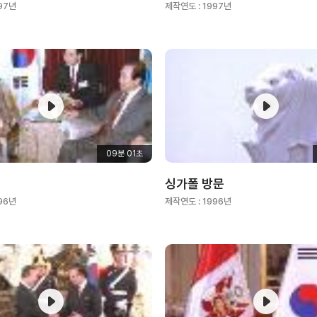
97년
제작연도 :
1997년
09분 01초
싱가폴 방문
96년
제작연도 :
1996년