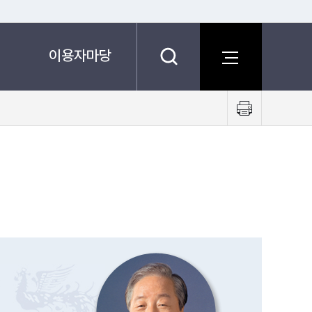
이용자마당
프
린
트
하
기