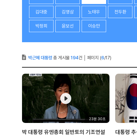
김대중
김영삼
노태우
전두환
박정희
윤보선
이승만
박근혜 대통령
총 게시물
194
건
│
페이지 (
6
/17)
23분 30초
박 대통령 유엔총회 일반토의 기조연설
대통령 추