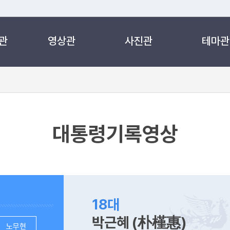
관
영상관
사진관
테마관
 누리집입니다.
 아래 URL에서 도메인 주소를 확인해 보세요
대통령기록영상
18대
박근혜 (朴槿惠)
노무현