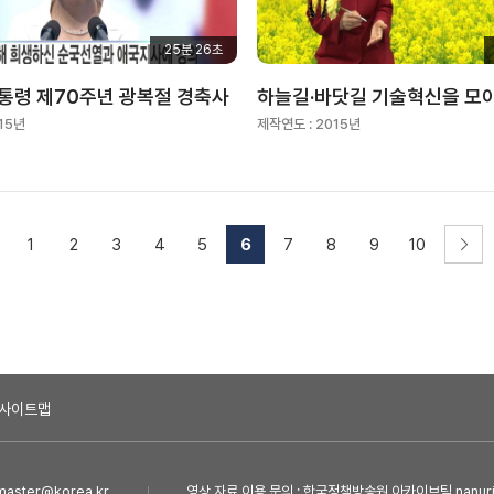
25분 26초
통령 제70주년 광복절 경축사
하늘길·바닷길 기술혁신을 모아
15년
제작연도 :
2015년
1
2
3
4
5
6
7
8
9
10
사이트맵
ster@korea.kr
영상 자료 이용 문의 : 한국정책방송원 아카이브팀 nanuri@