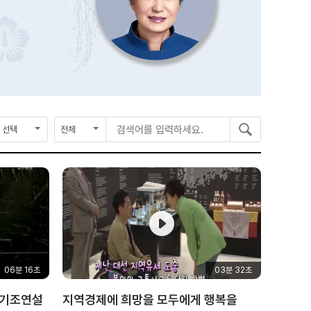
종
검
검
검
료
색
색
색
연
구
어
도
분
를
입
력
하
세
요
06분 16초
03분 32초
 기조연설
지역경제에 희망을 모두에게 행복을