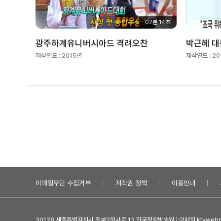
02분 14초
광주하계유니버시아드 격려오찬
박근혜 대
제작연도 :
2015년
제작연도 :
20
이메일무단 수집거부
저작권 정책
이용안내
30128 세종특별자치시 정부2청사로 13 한국정책방송원 | 이메일 ktvwebma