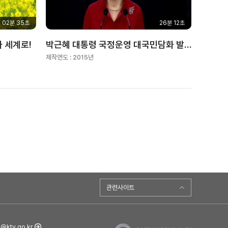
02분 35초
26분 12초
 세계로!
박근혜 대통령 국정운영 대국민담화 발표
제작연도 :
2015년
관련사이트
ktv.go.kr