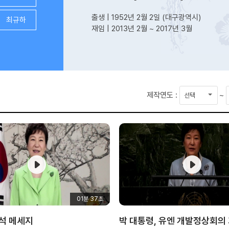
출생 | 1952년 2월 2일 (대구광역시)
최규하
재임 | 2013년 2월 ~ 2017년 3월
시
제작연도 :
~
작
연
도
01분 37초
석 메세지
박 대통령, 유엔 개발정상회의