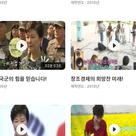
15년
제작연도 :
2015년
02분 03초
국군의 힘을 믿습니다!
창조경제의 희망찬 미래!
15년
제작연도 :
2015년