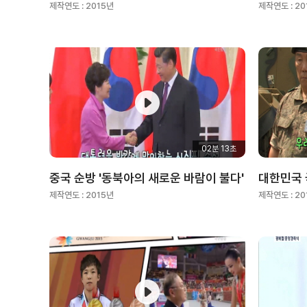
제작연도 :
2015년
제작연도 :
20
02분 13초
중국 순방 '동북아의 새로운 바람이 불다'
대한민국 
제작연도 :
2015년
제작연도 :
20