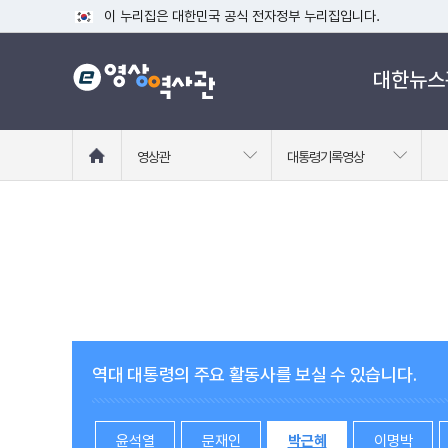
이 누리집은 대한민국 공식 전자정부 누리집입니다.
공식 누리집 주소 확인하기
대한뉴스
go.kr 주소를 사용하는 누리집은 대한민국 정부기관이 관리하는
이밖에 or.kr 또는 .kr등 다른 도메인 주소를 사용하고 있다면
운영중인 공식 누리집보기
홈
영상관
대통령기록영상
으
로
이
동
역대 대통령의 주요 활동사를 보실 수 있습니다.
윤석열
문재인
박근혜
이명박