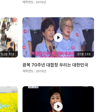
제작연도 :
2015년
02분 32초
02분 23초
광복 70주년 대합창 우리는 대한민국
제작연도 :
2015년