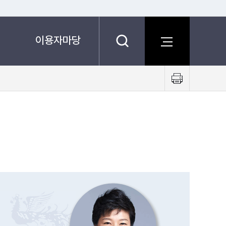
이용자마당
프
린
트
하
기