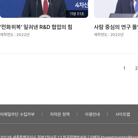
11분 01초
‘전화위복’ 일궈낸 R&D 협업의 힘
제작연도 :
2022년
제작연도 :
2022년
1
2
이메일무단 수집거부
저작권 정책
이용안내
사이트맵
30128 세종특별자치시 정부2청사로 13 한국정책방송원 | 이메일 ktvwebmaster@kore