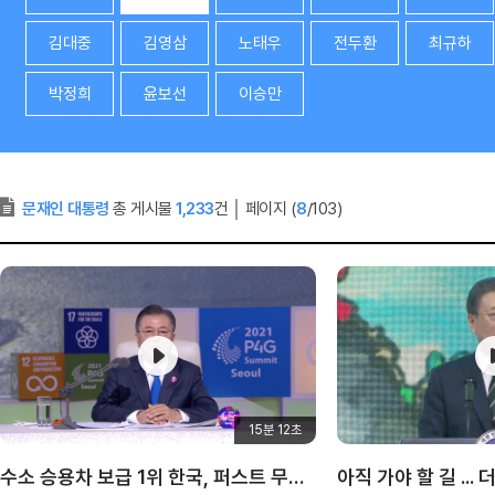
김대중
김영삼
노태우
전두환
최규하
박정희
윤보선
이승만
문재인 대통령
총 게시물
1,233
건
│
페이지 (
8
/103)
15분 12초
수소 승용차 보급 1위 한국, 퍼스트 무버 되다