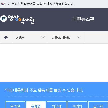
이 누리집은 대한민국 공식 전자정부 누리집입니다.
공식 누리집 주소 확인하기
대한뉴스관
go.kr 주소를 사용하는 누리집은 대한민국 정부기관이 관리하는 누리집입니다
이밖에 or.kr 또는 .kr등 다른 도메인 주소를 사용하고 있다면 아래 URL에
운영중인 공식 누리집보기
홈
영상관
대통령기록영상
으
로
이
동
역대 대통령의 주요 활동사를 보실 수 있습니다.
윤석열
문재인
박근혜
이명박
노무현