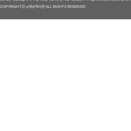
COPYRIGHTⓒ e영상역사관 ALL RIGHTS RESERVED