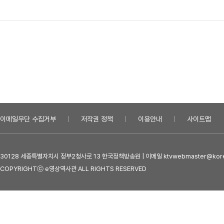
이메일무단 수집거부
저작권 정책
이용안내
사이트맵
30128 세종특별자치시 정부2청사로 13 한국정책방송원 | 이메일 ktvwebmaster@kore
COPYRIGHTⓒ e영상역사관 ALL RIGHTS RESERVED