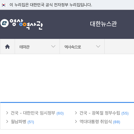
이 누리집은 대한민국 공식 전자정부 누리집입니다.
공식 누리집 주소 확인하기
대한뉴스관
go.kr 주소를 사용하는 누리집은 대한민국 정부기관이 관리하는 누리집입니다
이밖에 or.kr 또는 .kr등 다른 도메인 주소를 사용하고 있다면 아래 URL에
운영중인 공식 누리집보기
홈
테마관
역사속으로
으
로
이
동
건국 - 대한민국 임시정부
건국 - 광복절 정부수립
(60)
(55)
월남파병
역대대통령 취임식
(51)
(88)