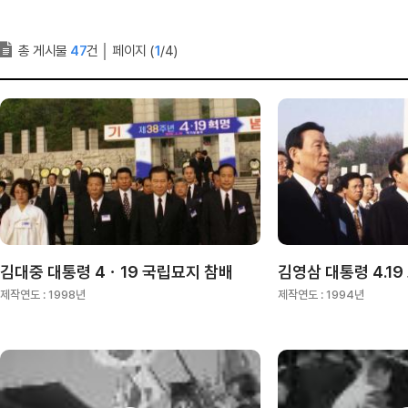
총 게시물
47
건
│
페이지 (
1
/4)
김대중 대통령 4ㆍ19 국립묘지 참배
김영삼 대통령 4.19
제작연도 :
1998년
제작연도 :
1994년