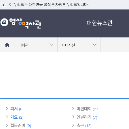
이 누리집은 대한민국 공식 전자정부 누리집입니다.
공식 누리집 주소 확인하기
대한뉴스관
go.kr 주소를 사용하는 누리집은 대한민국 정부기관이 관리하는 누리집입니다
이밖에 or.kr 또는 .kr등 다른 도메인 주소를 사용하고 있다면 아래 URL에
운영중인 공식 누리집보기
홈
테마관
테마사진
으
로
이
동
피서
미인대회
(8)
(27)
가요
연날리기
(2)
(7)
월동준비
축구
(9)
(12)