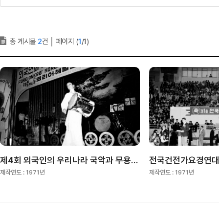
총 게시물
2
건
│
페이지 (
1
/1)
제4회 외국인의 우리나라 국악과 무용, 가요경연대회
전국건전가요경연
제작연도 :
1971년
제작연도 :
1971년