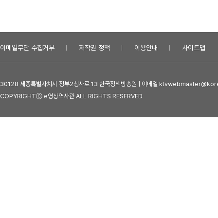
이메일무단 수집거부
저작권 정책
이용안내
사이트맵
30128 세종특별자치시 정부2청사로 13 한국정책방송원 | 이메일 ktvwebmaster@kore
COPYRIGHTⓒ e영상역사관 ALL RIGHTS RESERVED