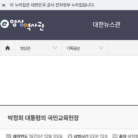
이 누리집은 대한민국 공식 전자정부 누리집입니다.
공식 누리집 주소 확인하기
대한뉴스관
go.kr 주소를 사용하는 누리집은 대한민국 정부기관이 관리하는 누리집입니다
이밖에 or.kr 또는 .kr등 다른 도메인 주소를 사용하고 있다면 아래 URL에
운영중인 공식 누리집보기
홈
영상관
기록음성
으
로
이
동
박정희 대통령의 국민교육헌장
제작연도
1970년 12월 05일
상영시간
02분 13초
출처
박정희