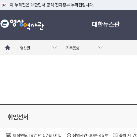
이 누리집은 대한민국 공식 전자정부 누리집입니다.
공식 누리집 주소 확인하기
대한뉴스관
go.kr 주소를 사용하는 누리집은 대한민국 정부기관이 관리하는 누리집입니다
이밖에 or.kr 또는 .kr등 다른 도메인 주소를 사용하고 있다면 아래 URL에
운영중인 공식 누리집보기
홈
영상관
기록음성
으
로
이
동
취임선서
제작연도
1971년 07월 01일
상영시간
00분 45초
출처
제 7