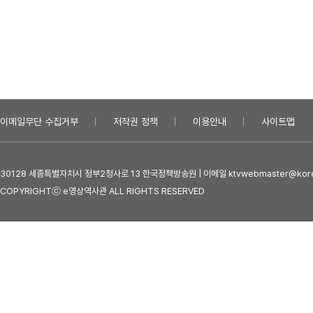
이메일무단 수집거부
저작권 정책
이용안내
사이트맵
30128 세종특별자치시 정부2청사로 13 한국정책방송원 | 이메일 ktvwebmaster@kore
COPYRIGHTⓒ e영상역사관 ALL RIGHTS RESERVED