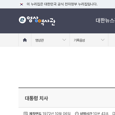
이 누리집은 대한민국 공식 전자정부 누리집입니다.
공식 누리집 주소 확인하기
대한뉴스
go.kr 주소를 사용하는 누리집은 대한민국 정부기관이 관리하는
이밖에 or.kr 또는 .kr등 다른 도메인 주소를 사용하고 있다면
운영중인 공식 누리집보기
홈
영상관
기록음성
으
로
이
동
대통령 치사
제작연도
1972년 10월 06일
상영시간
10분 43초