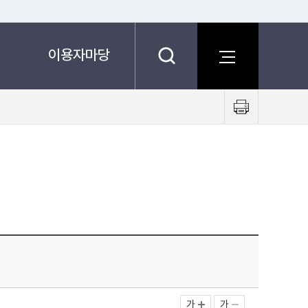
이용자마당
프
린
트
하
기
가
가