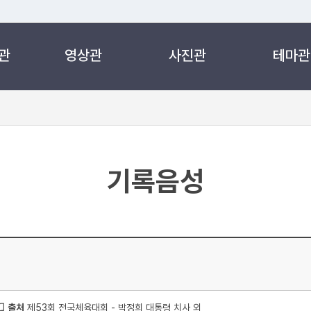
관
영상관
사진관
테마관
 누리집입니다.
 아래 URL에서 도메인 주소를 확인해 보세요
기록음성
출처
제53회 전국체육대회 - 박정희 대통령 치사 외