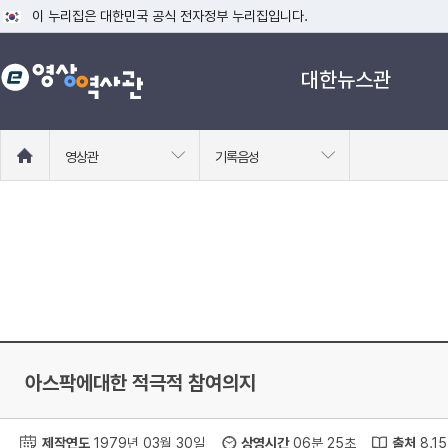
이 누리집은 대한민국 공식 전자정부 누리집입니다.
공식 누리집 주소 확인하기
대한뉴스관
go.kr 주소를 사용하는 누리집은 대한민국 정부기관이 관리하는 누리집입니다
이밖에 or.kr 또는 .kr등 다른 도메인 주소를 사용하고 있다면 아래 URL에
운영중인 공식 누리집보기
홈
영상관
기록음성
으
로
이
동
아스팍에대한 적극적 참여의지
제작연도
1979년 03월 30일
상영시간
06분 25초
출처
8.1