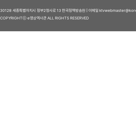
30128 세종특별자치시 정부2청사로 13 한국정책방송원 | 이메일 ktvwebmaster@kore
COPYRIGHTⓒ e영상역사관 ALL RIGHTS RESERVED